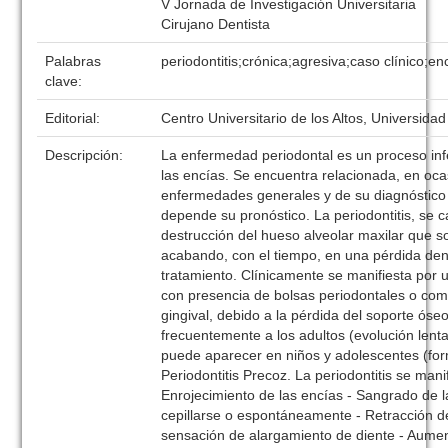
V Jornada de Investigación Universitaria
Cirujano Dentista
Palabras
periodontitis;crónica;agresiva;caso clínico;en
clave:
Editorial:
Centro Universitario de los Altos, Universida
Descripción:
La enfermedad periodontal es un proceso inf
las encías. Se encuentra relacionada, en oca
enfermedades generales y de su diagnóstico 
depende su pronóstico. La periodontitis, se c
destrucción del hueso alveolar maxilar que so
acabando, con el tiempo, en una pérdida dent
tratamiento. Clínicamente se manifiesta por 
con presencia de bolsas periodontales o co
gingival, debido a la pérdida del soporte óse
frecuentemente a los adultos (evolución len
puede aparecer en niños y adolescentes (for
Periodontitis Precoz. La periodontitis se manif
Enrojecimiento de las encías - Sangrado de l
cepillarse o espontáneamente - Retracción d
sensación de alargamiento de diente - Aumen