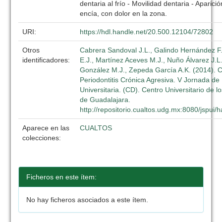
dentaria al frío - Movilidad dentaria - Aparic
encía, con dolor en la zona.
URI:
https://hdl.handle.net/20.500.12104/72802
Otros
Cabrera Sandoval J.L., Galindo Hernández F.
identificadores:
E.J., Martínez Aceves M.J., Nuño Álvarez J.
González M.J., Zepeda García A.K. (2014). C
Periodontitis Crónica Agresiva. V Jornada de 
Universitaria. (CD). Centro Universitario de l
de Guadalajara.
http://repositorio.cualtos.udg.mx:8080/jspui
Aparece en las
CUALTOS
colecciones:
Ficheros en este ítem:
No hay ficheros asociados a este ítem.