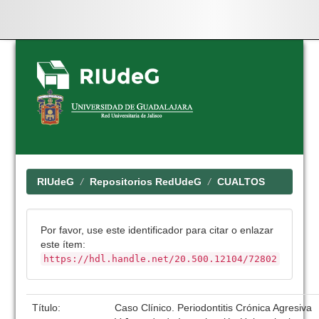
Skip
navigation
RIUdeG
Repositorios RedUdeG
CUALTOS
Por favor, use este identificador para citar o enlazar
este ítem:
https://hdl.handle.net/20.500.12104/72802
Título:
Caso Clínico. Periodontitis Crónica Agresiva