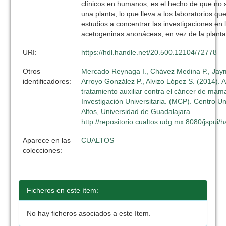
clínicos en humanos, es el hecho de que no 
una planta, lo que lleva a los laboratorios qu
estudios a concentrar las investigaciones en l
acetogeninas anonáceas, en vez de la planta
URI:
https://hdl.handle.net/20.500.12104/72778
Otros
Mercado Reynaga I., Chávez Medina P., Jaym
identificadores:
Arroyo González P., Alvizo López S. (2014).
tratamiento auxiliar contra el cáncer de mam
Investigación Universitaria. (MCP). Centro Uni
Altos, Universidad de Guadalajara.
http://repositorio.cualtos.udg.mx:8080/jspui
Aparece en las
CUALTOS
colecciones:
Ficheros en este ítem:
No hay ficheros asociados a este ítem.