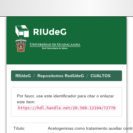
Skip
navigation
RIUdeG
Repositorios RedUdeG
CUALTOS
Por favor, use este identificador para citar o enlazar
este ítem:
https://hdl.handle.net/20.500.12104/72778
Título:
Acetogeninas como tratamiento auxiliar con