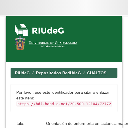
Skip
navigation
RIUdeG
Repositorios RedUdeG
CUALTOS
Por favor, use este identificador para citar o enlazar
este ítem:
https://hdl.handle.net/20.500.12104/72772
Título:
Orientación de enfermería en lactancia mate