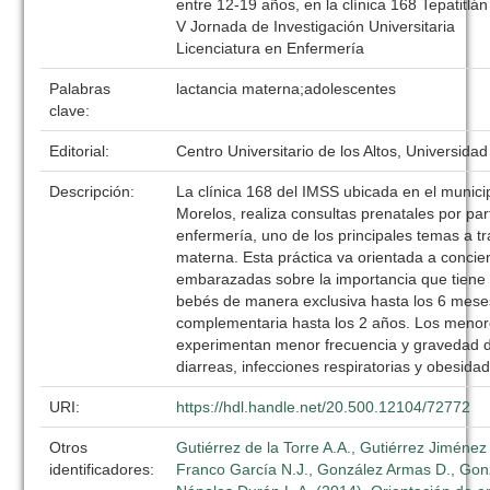
entre 12-19 años, en la clínica 168 Tepatitlán
V Jornada de Investigación Universitaria
Licenciatura en Enfermería
Palabras
lactancia materna;adolescentes
clave:
Editorial:
Centro Universitario de los Altos, Universida
Descripción:
La clínica 168 del IMSS ubicada en el municip
Morelos, realiza consultas prenatales por par
enfermería, uno de los principales temas a tra
materna. Esta práctica va orientada a concien
embarazadas sobre la importancia que tiene
bebés de manera exclusiva hasta los 6 mese
complementaria hasta los 2 años. Los men
experimentan menor frecuencia y gravedad d
diarreas, infecciones respiratorias y obesidad
URI:
https://hdl.handle.net/20.500.12104/72772
Otros
Gutiérrez de la Torre A.A., Gutiérrez Jiménez
identificadores:
Franco García N.J., González Armas D., Gonz