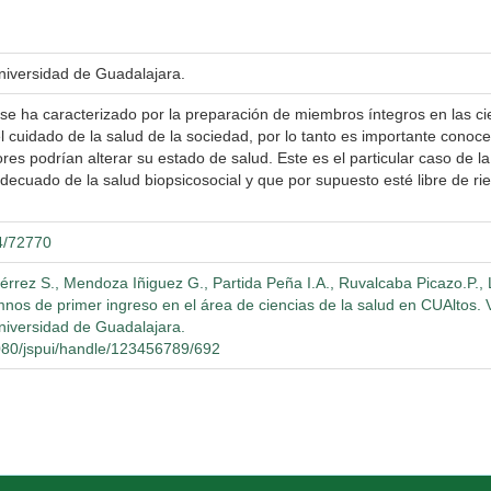
Universidad de Guadalajara.
os se ha caracterizado por la preparación de miembros íntegros en las c
 cuidado de la salud de la sociedad, por lo tanto es importante cono
ores podrían alterar su estado de salud. Este es el particular caso de la
cuado de la salud biopsicosocial y que por supuesto esté libre de ri
04/72770
iérrez S., Mendoza Iñiguez G., Partida Peña I.A., Ruvalcaba Picazo.P.
nos de primer ingreso en el área de ciencias de la salud en CUAltos. V
Universidad de Guadalajara.
8080/jspui/handle/123456789/692