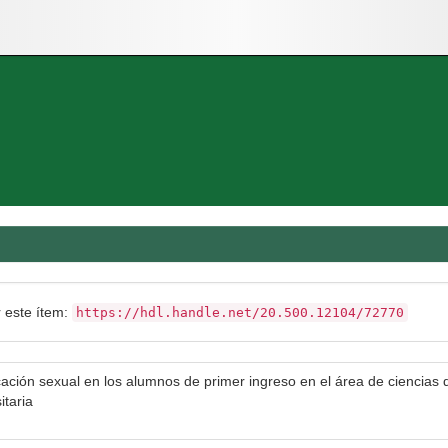
r este ítem:
https://hdl.handle.net/20.500.12104/72770
ción sexual en los alumnos de primer ingreso en el área de ciencias 
itaria