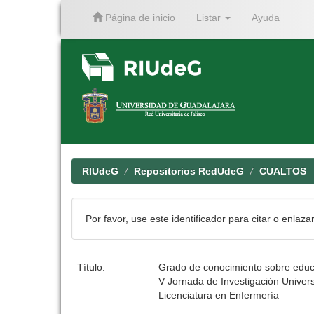
Página de inicio
Listar
Ayuda
Skip
navigation
RIUdeG
Repositorios RedUdeG
CUALTOS
Por favor, use este identificador para citar o enlaza
Título:
Grado de conocimiento sobre educa
V Jornada de Investigación Univers
Licenciatura en Enfermería