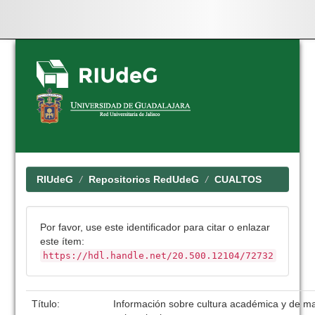
Skip
navigation
RIUdeG
Repositorios RedUdeG
CUALTOS
Por favor, use este identificador para citar o enlazar
este ítem:
https://hdl.handle.net/20.500.12104/72732
Título:
Información sobre cultura académica y de 