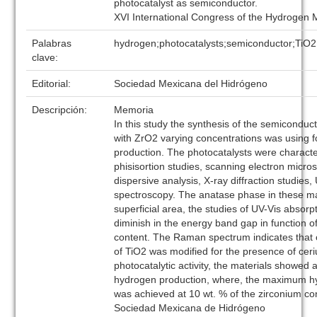
photocatalyst as semiconductor.
XVI International Congress of the Hydrogen 
Palabras
hydrogen;photocatalysts;semiconductor;TiO2
clave:
Editorial:
Sociedad Mexicana del Hidrógeno
Descripción:
Memoria
In this study the synthesis of the semicondu
with ZrO2 varying concentrations was using 
production. The photocatalysts were charact
phisisortion studies, scanning electron micro
dispersive analysis, X-ray diffraction studie
spectroscopy. The anatase phase in these m
superficial area, the studies of UV-Vis absor
diminish in the energy band gap in function o
content. The Raman spectrum indicates that c
of TiO2 was modified for the presence of ceri
photocatalytic activity, the materials showed 
hydrogen production, where, the maximum h
was achieved at 10 wt. % of the zirconium co
Sociedad Mexicana de Hidrógeno