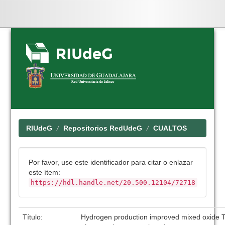
Skip
navigation
RIUdeG
Repositorios RedUdeG
CUALTOS
Por favor, use este identificador para citar o enlazar
este ítem:
https://hdl.handle.net/20.500.12104/72718
Título:
Hydrogen production improved mixed oxide 