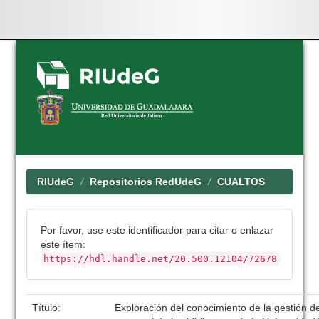
Skip
navigation
RIUdeG
Repositorios RedUdeG
CUALTOS
Por favor, use este identificador para citar o enlazar
este ítem:
https://hdl.handle.net/20.500.12104/72678
Título:
Exploración del conocimiento de la gestión de