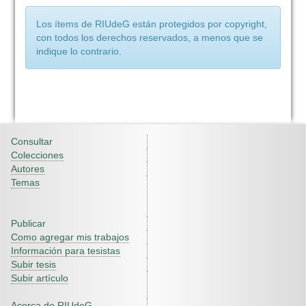
Los ítems de RIUdeG están protegidos por copyright,
con todos los derechos reservados, a menos que se
indique lo contrario.
Consultar
Colecciones
Autores
Temas
Publicar
Como agregar mis trabajos
Información para tesistas
Subir tesis
Subir artículo
Acerca de RIUdeG