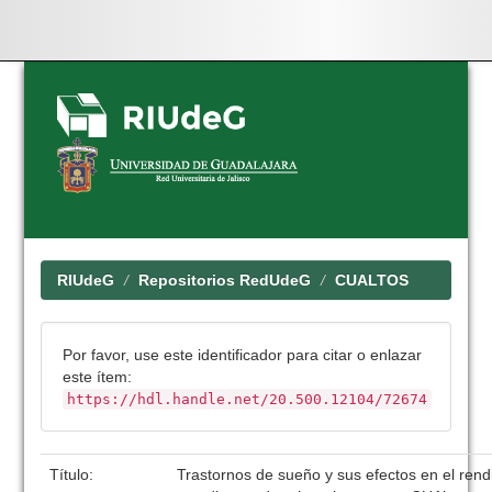
Skip
navigation
RIUdeG
Repositorios RedUdeG
CUALTOS
Por favor, use este identificador para citar o enlazar
este ítem:
https://hdl.handle.net/20.500.12104/72674
Título:
Trastornos de sueño y sus efectos en el rend