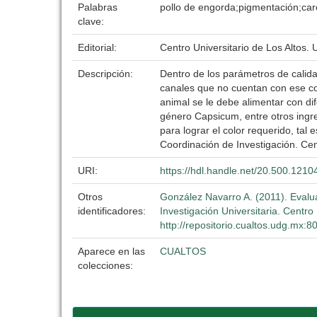
Palabras
pollo de engorda;pigmentación;car
clave:
Editorial:
Centro Universitario de Los Altos.
Descripción:
Dentro de los parámetros de calid
canales que no cuentan con ese co
animal se le debe alimentar con di
género Capsicum, entre otros ingre
para lograr el color requerido, tal 
Coordinación de Investigación. Cen
URI:
https://hdl.handle.net/20.500.121
Otros
González Navarro A. (2011). Evalua
identificadores:
Investigación Universitaria. Centro
http://repositorio.cualtos.udg.mx:
Aparece en las
CUALTOS
colecciones: