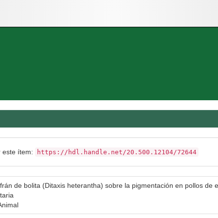
r este ítem:
https://hdl.handle.net/20.500.12104/72644
rán de bolita (Ditaxis heterantha) sobre la pigmentación en pollos de 
taria
Animal