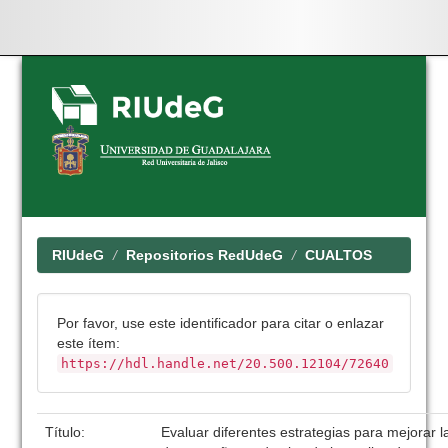
Skip
navigation
RIUdeG
Repositorios RedUdeG
CUALTOS
Por favor, use este identificador para citar o enlazar
este ítem:
https://hdl.handle.net/20.500.12104/72640
Título:
Evaluar diferentes estrategias para mejorar la