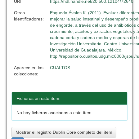
URI:
https://hdl.handle.net/20.500.12104/72640
Otros
Esqueda Ávalos K. (2011). Evaluar diferentes
identificadores:
mejorar la salud intestinal y desempeño produ
de engorde, a través del uso de antibiótico
crecimiento, aceites y extractos vegetales y 
cadena corta y cadena media y esporas de ba
Investigación Universitaria. Centro Universita
Universidad de Guadalajara. México.
http://repositorio.cualtos.udg.mx:8080/jspui
Aparece en las
CUALTOS
colecciones:
Ficheros en este ítem:
No hay ficheros asociados a este ítem.
Mostrar el registro Dublin Core completo del ítem