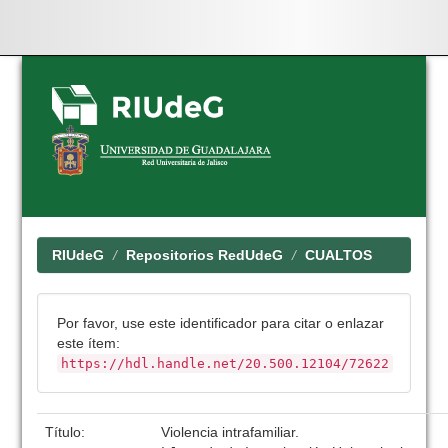
Skip
navigation
RIUdeG
Repositorios RedUdeG
CUALTOS
Por favor, use este identificador para citar o enlazar
este ítem:
https://hdl.handle.net/20.500.12104/72622
Título:
Violencia intrafamiliar.