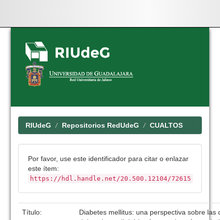
Skip
navigation
RIUdeG
Repositorios RedUdeG
CUALTOS
Por favor, use este identificador para citar o enlazar
este ítem:
https://hdl.handle.net/20.500.12104/72615
Título:
Diabetes mellitus: una perspectiva sobre las 