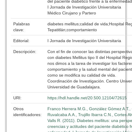
del paciente diabético frente a la enfermedad
I Jornada de Investigación Universitaria
Médico Cirujano y Partero
Palabras
diabetes mellitus;calidad de vida;Hospital Re
clave:
Tepatitlán;comportamiento
Editorial:
I Jornada de Investigación Universitaria
Descripción:
Con el fin de conocer las distintas perspectiv
con diabetes Mellitus tipo II del Hospital Regi
nos dimos a la tarea de investigar los factore
comportamiento y la salud mental del pacien
como se modifica su calidad de vida.
Coordinación de Investigación. Centro Univers
Universidad de Guadalajara.
URI:
https://hdl.handle.net/20.500.12104/72615
Otros
Franco Herrera M.G., González Gómez A.T.,
identificadores:
Ruvalcaba A.A., Trujillo Ibarra C.N., Cortes 
Valls R. (2011). Diabetes mellitus: una perspe
creencias y actitudes del paciente diabético f