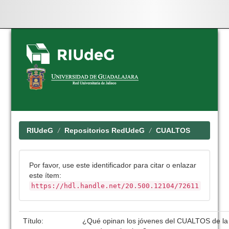
Skip
navigation
RIUdeG
Repositorios RedUdeG
CUALTOS
Por favor, use este identificador para citar o enlazar
este ítem:
https://hdl.handle.net/20.500.12104/72611
Título:
¿Qué opinan los jóvenes del CUALTOS de la re