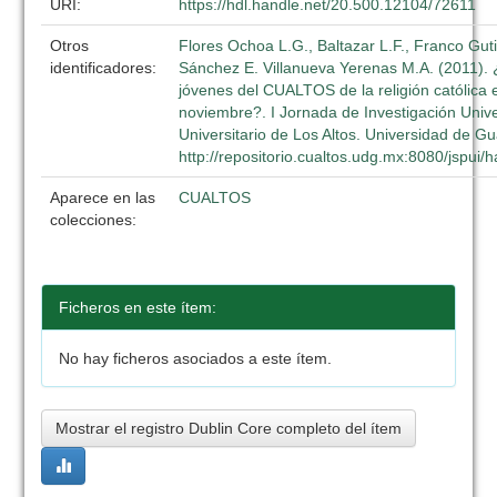
URI:
https://hdl.handle.net/20.500.12104/72611
Otros
Flores Ochoa L.G., Baltazar L.F., Franco Gut
identificadores:
Sánchez E. Villanueva Yerenas M.A. (2011).
jóvenes del CUALTOS de la religión católica 
noviembre?. I Jornada de Investigación Unive
Universitario de Los Altos. Universidad de G
http://repositorio.cualtos.udg.mx:8080/jspui
Aparece en las
CUALTOS
colecciones:
Ficheros en este ítem:
No hay ficheros asociados a este ítem.
Mostrar el registro Dublin Core completo del ítem