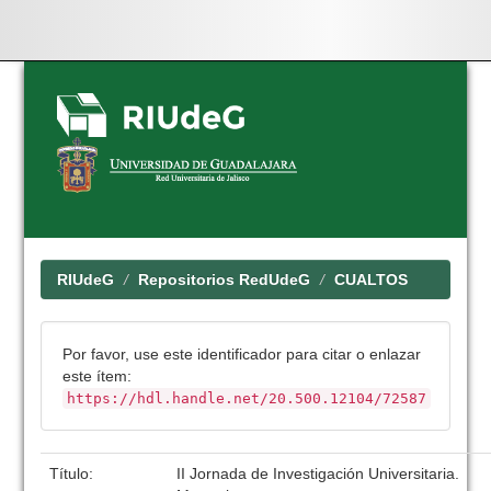
Skip
navigation
RIUdeG
Repositorios RedUdeG
CUALTOS
Por favor, use este identificador para citar o enlazar
este ítem:
https://hdl.handle.net/20.500.12104/72587
Título:
II Jornada de Investigación Universitaria.