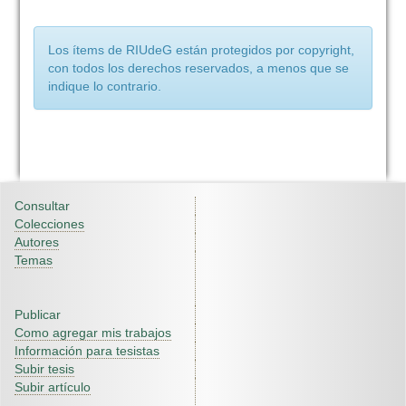
Los ítems de RIUdeG están protegidos por copyright,
con todos los derechos reservados, a menos que se
indique lo contrario.
Consultar
Colecciones
Autores
Temas
Publicar
Como agregar mis trabajos
Información para tesistas
Subir tesis
Subir artículo