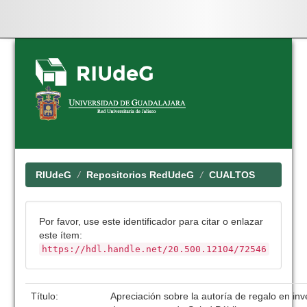
Skip
navigation
RIUdeG
Repositorios RedUdeG
CUALTOS
Por favor, use este identificador para citar o enlazar
este ítem:
https://hdl.handle.net/20.500.12104/72546
Título:
Apreciación sobre la autoría de regalo en in