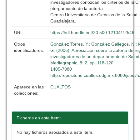
investigadores conozcan los criterios de la 
otorgamiento de la autoría.
Centro Universitario de Ciencias de la Salud.
Guadalajara.
URI:
https://hdl.handle.net/20.500.12104/72546
Otros
González Torres, Y.; González Gallegos, N.;
identificadores:
G. (2006). Apreciación sobre la autoría de re
investigadores de un departamento de Salud 
Mediagraphic, 8: 2. pp. 118-120
1405-7980
http://repositorio.cualtos.udg.mx:8080/jspui
Aparece en las
CUALTOS
colecciones:
Ficheros en este ítem:
No hay ficheros asociados a este ítem.