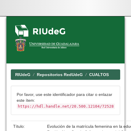
Skip
navigation
RIUdeG
Repositorios RedUdeG
CUALTOS
Por favor, use este identificador para citar o enlazar
este ítem:
https://hdl.handle.net/20.500.12104/72528
Título:
Evolución de la matrícula femenina en la edu