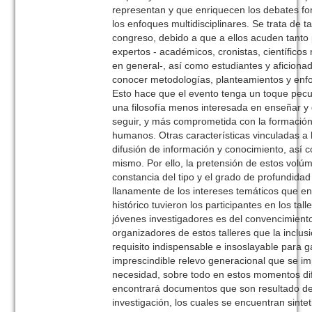
representan y que enriquecen los debates 
los enfoques multidisciplinares. Se trata de t
congreso, debido a que a ellos acuden tanto 
expertos - académicos, cronistas, científicos 
en general-, así como estudiantes y aficiona
conocer metodologías, planteamientos y enf
Esto hace que el evento tenga un toque pecul
una filosofía menos interesada en enseñar y 
seguir, y más comprometida con la formació
humanos. Otras características vinculadas a l
difusión de información y conocimiento, así 
mismo. Por ello, la pretensión de estos volú
constancia del tipo y el grado de profundidad 
llanamente de los intereses temáticos que 
histórico tuvieron los participantes en los tal
jóvenes investigadores es del convencimiento
organizadores de estos talleres que la inclu
requisito indispensable e insoslayable para ga
imprescindible relevo generacional que se 
necesidad, sobre todo en estos momentos difíc
encontrará documentos que son resultado d
investigación, los cuales se encuentran sint