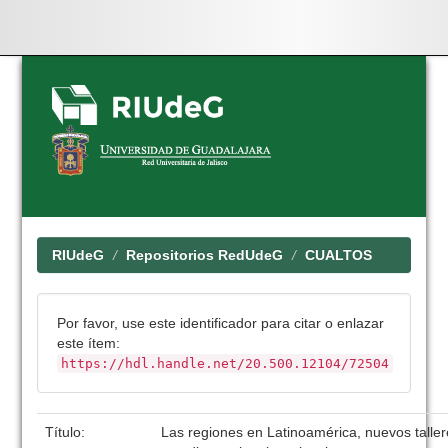
Skip
navigation
RIUdeG
Repositorios RedUdeG
CUALTOS
Por favor, use este identificador para citar o enlazar
este ítem:
https://hdl.handle.net/20.500.12104/72504
Título:
Las regiones en Latinoamérica, nuevos taller