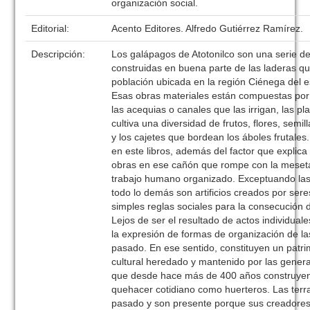
organización social.
Editorial:
Acento Editores. Alfredo Gutiérrez Ramírez.
Descripción:
Los galápagos de Atotonilco son una serie de
construidas en buena parte de las laderas qu
población ubicada en la región Ciénega del e
Esas obras materiales están compuestas por 
las acequias o canales que las irrigan, las p
cultiva una diversidad de frutos, flores, semil
y los cajetes que bordean los áboles frutales
en este libros, además del factor que explica
obras en ese cañón que rompe con la meseta 
trabajo humano organizado. Exceptuando las 
todo lo demás son artificios creados por se
simples reglas sociales para la consecución d
Lejos de ser el resultado de actos individual
la expresión de formas de organización de l
pasado. En ese sentido, constituyen un patrim
cultural heredado y mantenido por las gener
que desde hace más de 400 años construyen
quehacer cotidiano como huerteros. Las terr
pasado y son presente porque sus creadores