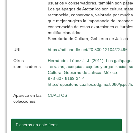
usuarios y conservadores, también son pasa
Los galápagos de Atotonilco son cultura mate
reconocida, conservada, valorada por muchas
que mejor sugiera la importancia del reconoc
conservación de estas expresiones culturale
multifuncionalidad.
Secretaría de Cultura, Gobierno de Jalisco.
URI:
https://hdl.handle.net/20.500.12104/72496
Otros
Hernández López J. J. (2011). Los galápagos
identificadores:
Terrazas, acequias, cajetes y organización so
Cultura. Gobierno de Jalisco. México.
978-607-8169-34-4
http://repositorio.cualtos.udg.mx:8080/jspui
Aparece en las
CUALTOS
colecciones:
Ficheros en este ítem: