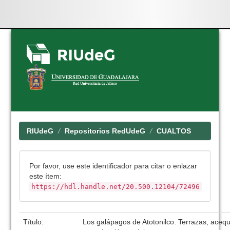
Skip
navigation
RIUdeG
Repositorios RedUdeG
CUALTOS
Por favor, use este identificador para citar o enlazar
este ítem:
https://hdl.handle.net/20.500.12104/72496
Título:
Los galápagos de Atotonilco. Terrazas, acequ