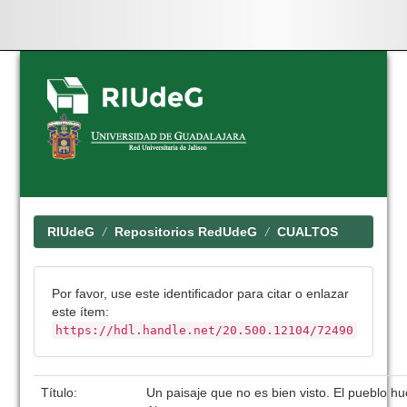
Skip
navigation
RIUdeG
Repositorios RedUdeG
CUALTOS
Por favor, use este identificador para citar o enlazar
este ítem:
https://hdl.handle.net/20.500.12104/72490
Título:
Un paisaje que no es bien visto. El pueblo hue