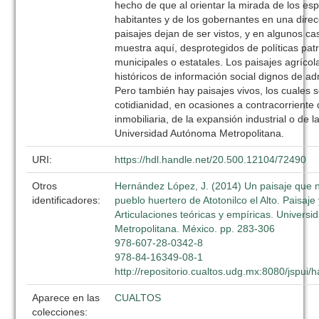
hecho de que al orientar la mirada de los es
habitantes y de los gobernantes en una dire
paisajes dejan de ser vistos, y en algunos c
muestra aquí, desprotegidos de políticas pat
municipales o estatales. Los paisajes agríco
históricos de información social dignos de ad
Pero también hay paisajes vivos, los cuales 
cotidianidad, en ocasiones a contracorriente
inmobiliaria, de la expansión industrial o de 
Universidad Autónoma Metropolitana.
URI:
https://hdl.handle.net/20.500.12104/72490
Otros
Hernández López, J. (2014) Un paisaje que no
identificadores:
pueblo huertero de Atotonilco el Alto. Paisaje y
Articulaciones teóricas y empíricas. Univers
Metropolitana. México. pp. 283-306
978-607-28-0342-8
978-84-16349-08-1
http://repositorio.cualtos.udg.mx:8080/jspui
Aparece en las
CUALTOS
colecciones: