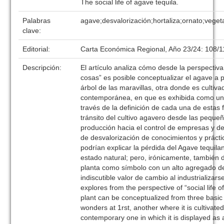
The social life of agave tequila.
Palabras
agave;desvalorización;hortaliza;ornato;vege
clave:
Editorial:
Carta Económica Regional, Año 23/24: 108/
Descripción:
El artículo analiza cómo desde la perspectiva 
cosas” es posible conceptualizar el agave a pa
árbol de las maravillas, otra donde es cultiva
contemporánea, en que es exhibida como una
través de la definición de cada una de estas 
tránsito del cultivo agavero desde las peque
producción hacia el control de empresas y d
de desvalorización de conocimientos y prácti
podrían explicar la pérdida del Agave tequil
estado natural; pero, irónicamente, también 
planta como símbolo con un alto agregado d
indiscutible valor de cambio al industrializar
explores from the perspective of “social life 
plant can be conceptualized from three basic 
wonders at 1rst, another where it is cultivate
contemporary one in which it is displayed as