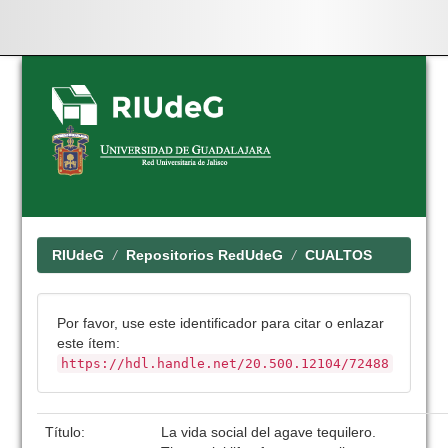
Skip
navigation
RIUdeG
Repositorios RedUdeG
CUALTOS
Por favor, use este identificador para citar o enlazar
este ítem:
https://hdl.handle.net/20.500.12104/72488
Título:
La vida social del agave tequilero.