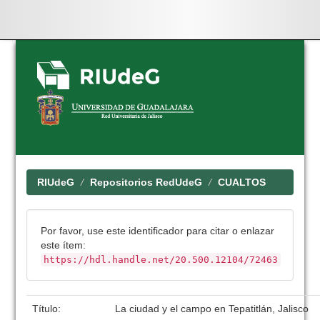
Skip
navigation
RIUdeG
Repositorios RedUdeG
CUALTOS
Por favor, use este identificador para citar o enlazar
este ítem:
https://hdl.handle.net/20.500.12104/72463
Título:
La ciudad y el campo en Tepatitlán, Jalisco