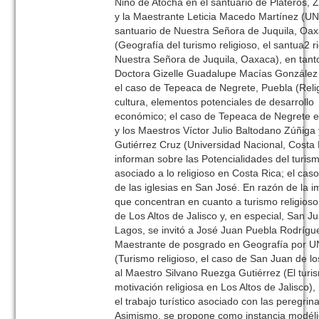
Niño de Atocha en el santuario de Plateros, 
y la Maestrante Leticia Macedo Martínez (U
santuario de Nuestra Señora de Juquila, Oa
(Geografía del turismo religioso, el santua2 r
Nuestra Señora de Juquila, Oaxaca), en tant
Doctora Gizelle Guadalupe Macías González
el caso de Tepeaca de Negrete, Puebla (Reli
cultura, elementos potenciales de desarrollo
económico; el caso de Tepeaca de Negrete e
y los Maestros Víctor Julio Baltodano Zúñiga
Gutiérrez Cruz (Universidad Nacional, Costa 
informan sobre las Potencialidades del turism
asociado a lo religioso en Costa Rica; el caso
de las iglesias en San José. En razón de la i
que concentran en cuanto a turismo religioso
de Los Altos de Jalisco y, en especial, San J
Lagos, se invitó a José Juan Puebla Rodrígu
Maestrante de posgrado en Geografía por 
(Turismo religioso, el caso de San Juan de l
al Maestro Silvano Ruezga Gutiérrez (El turi
motivación religiosa en Los Altos de Jalisco),
el trabajo turístico asociado con las peregrin
Asimismo, se propone como instancia modél