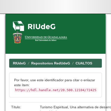
Skip
navigation
RIUdeG
Repositorios RedUdeG
CUALTOS
Por favor, use este identificador para citar o enlazar
este ítem:
https://hdl.handle.net/20.500.12104/72425
Título:
Turismo Espiritual, Una alternativa de desarr