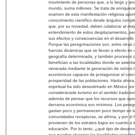
movimiento de personas que, a lo largo y an
mundo, suma millones. Se trata de enriquece
examen de esta manifestación religiosa apo
conocimiento científico desde ángulos comp
que, por su novedad, deben colaborar al mej
entendimiento de estos desplazamientos, pe
sus efectos y consecuencias en el desarrollo 
Porque las peregrinaciones son, entre otras 
fuerzas dinámicas que se llevan a efecto en 
geografía determinada, y también procesos 
benefician a las localidades donde se asient
venerada mediante la generación de nichos tu
económicos capaces de protagonizar el creci
prosperidad de las poblaciones. Hasta ahora,
espiritual ha sido desestimado en México por
considerársele turismo en el sentido tradicion
además de pensar que los recursos que apor
derrama económica son mínimos. Los pereg
gastan poco y permanecen poco tiempo en l
comunidades receptoras, se afirma, y por si 
provienen de los estratos bajos en cuanto a 
educación. Por lo tanto, ¿qué tipo de desarrol
que pueden alcanzar las localidades recepto