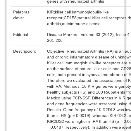
genes with rheumatoid arthritis
Palabras
KIR;killer cell immunoglobulin-like
clave:
receptor;CD158;natural killer cell receptors;
arthritis;autoimmune disease
Editorial:
Disease Markers. Volume 33 (2012), Issue 4
201-206
Descripción:
Objective: Rheumatoid Arthritis (RA) is an a
and chronic inflammatory disease of unknown
Killer cell immunoglobulin-like receptors are
on the surface of natural killer cells and CD28
cells, both present in synovial membrane of 
Therefore we evaluated the associations of 
with RA. Methods: 16 KIR genes were genoty
healthy subjects (HS) and 100 RA patients f
Mexico using PCR-SSP. Differences in KIR g
and gene frequencies were assessed using th
Results: Gene frequency of KIR2DL3 was low
than in HS (p = 0.0019), whereas KIR2DL2 a
KIR2DS2 were higher in RA than HS (p = 0.0
= 0.0487, respectively). In addition were ident