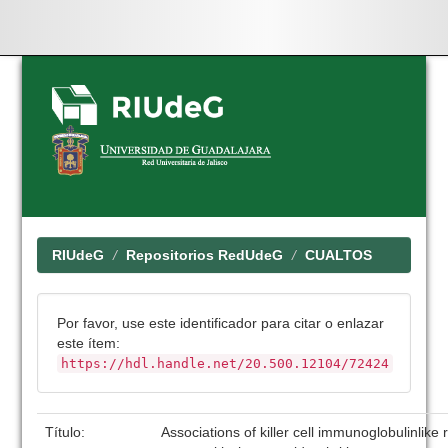
Skip
navigation
RIUdeG
Repositorios RedUdeG
CUALTOS
Por favor, use este identificador para citar o enlazar
este ítem:
https://hdl.handle.net/20.500.12104/72424
Título:
Associations of killer cell immunoglobulinlike 