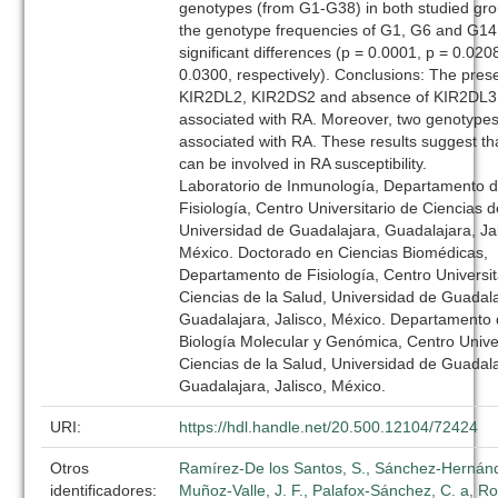
genotypes (from G1-G38) in both studied gr
the genotype frequencies of G1, G6 and G1
significant differences (p = 0.0001, p = 0.020
0.0300, respectively). Conclusions: The pres
KIR2DL2, KIR2DS2 and absence of KIR2DL3
associated with RA. Moreover, two genotype
associated with RA. These results suggest th
can be involved in RA susceptibility.
Laboratorio de Inmunología, Departamento 
Fisiología, Centro Universitario de Ciencias d
Universidad de Guadalajara, Guadalajara, Jal
México. Doctorado en Ciencias Biomédicas,
Departamento de Fisiología, Centro Universit
Ciencias de la Salud, Universidad de Guadala
Guadalajara, Jalisco, México. Departamento
Biología Molecular y Genómica, Centro Univer
Ciencias de la Salud, Universidad de Guadala
Guadalajara, Jalisco, México.
URI:
https://hdl.handle.net/20.500.12104/72424
Otros
Ramírez-De los Santos, S., Sánchez-Hernánde
identificadores:
Muñoz-Valle, J. F., Palafox-Sánchez, C. a, R