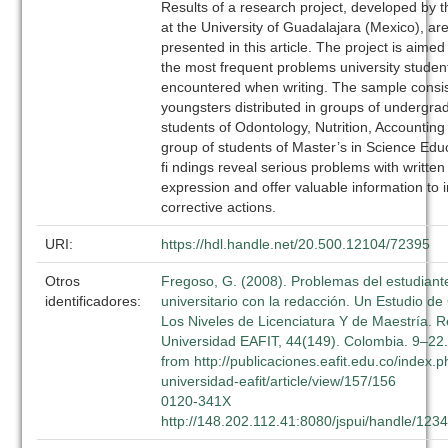
Results of a research project, developed by 
at the University of Guadalajara (Mexico), ar
presented in this article. The project is aimed 
the most frequent problems university studen
encountered when writing. The sample consi
youngsters distributed in groups of undergra
students of Odontology, Nutrition, Accounting
group of students of Master’s in Science Edu
fi ndings reveal serious problems with written
expression and offer valuable information to
corrective actions.
URI:
https://hdl.handle.net/20.500.12104/72395
Otros
Fregoso, G. (2008). Problemas del estudiant
identificadores:
universitario con la redacción. Un Estudio d
Los Niveles de Licenciatura Y de Maestría. R
Universidad EAFIT, 44(149). Colombia. 9–22.
from http://publicaciones.eafit.edu.co/index.p
universidad-eafit/article/view/157/156
0120-341X
http://148.202.112.41:8080/jspui/handle/12