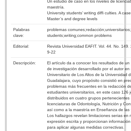
Un estudio de caso en los niveles de licencia
maestría.
University students’ writing diffi culties. A cas
Master’s and degree levels
Palabras
problemas comunes;redacción;universitarios;
clave:
students;writing;common problems
Editorial:
Revista Universidad EAFIT. Vol. 44. No. 149.
9-22
Descripción:
El artículo da a conocer los resultados de un
de investigación desarrollado por el autor en
Universitario de Los Altos de la Universidad 
Guadalajara, cuyo propósito consistió en prec
problemas más frecuentes en la redacción d
estudiantes universitarios, en este caso 126 
distribuidos en cuatro grupos pertenecientes 
licenciaturas de Odontología, Nutrición y Con
así como a la maestría en Enseñanza de las 
Los hallazgos revelan limitaciones serias en 
expresión escrita y proporcionan información
para aplicar algunas medidas correctivas.