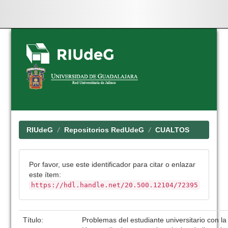
Skip
navigation
RIUdeG
Repositorios RedUdeG
CUALTOS
Por favor, use este identificador para citar o enlazar
este ítem:
https://hdl.handle.net/20.500.12104/72395
Título:
Problemas del estudiante universitario con la