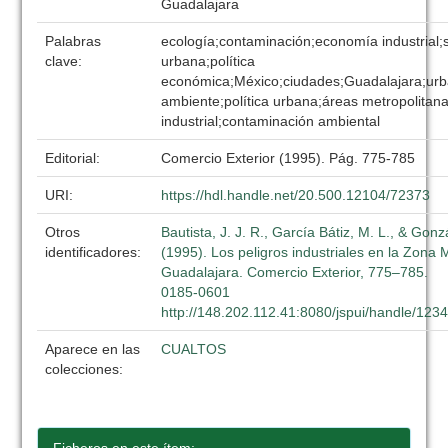
Guadalajara
Palabras
ecología;contaminación;economía industrial;
clave:
urbana;política
económica;México;ciudades;Guadalajara;urb
ambiente;política urbana;áreas metropolitana
industrial;contaminación ambiental
Editorial:
Comercio Exterior (1995). Pág. 775-785
URI:
https://hdl.handle.net/20.500.12104/72373
Otros
Bautista, J. J. R., García Bátiz, M. L., & Gonz
identificadores:
(1995). Los peligros industriales en la Zona 
Guadalajara. Comercio Exterior, 775–785.
0185-0601
http://148.202.112.41:8080/jspui/handle/12
Aparece en las
CUALTOS
colecciones: