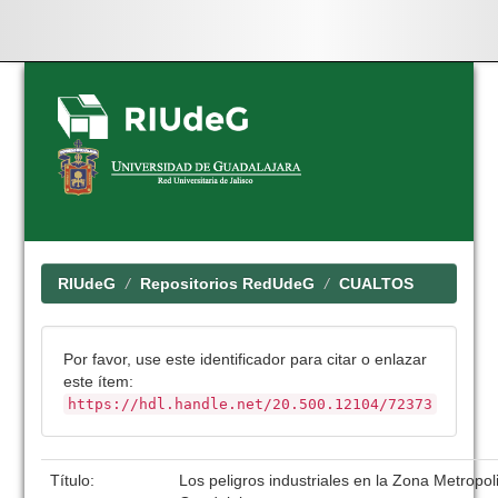
Skip
navigation
RIUdeG
Repositorios RedUdeG
CUALTOS
Por favor, use este identificador para citar o enlazar
este ítem:
https://hdl.handle.net/20.500.12104/72373
Título:
Los peligros industriales en la Zona Metropol