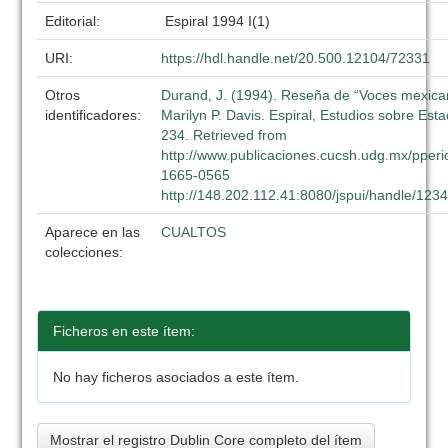
Editorial:
Espiral 1994 I(1)
URI:
https://hdl.handle.net/20.500.12104/72331
Otros
Durand, J. (1994). Reseña de “Voces mexic
identificadores:
Marilyn P. Davis. Espiral, Estudios sobre Esta
234. Retrieved from
http://www.publicaciones.cucsh.udg.mx/pperi
1665-0565
http://148.202.112.41:8080/jspui/handle/12
Aparece en las
CUALTOS
colecciones:
Ficheros en este ítem:
No hay ficheros asociados a este ítem.
Mostrar el registro Dublin Core completo del ítem