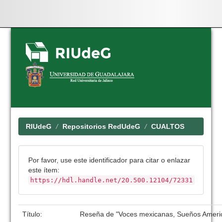
Skip
navigation
RIUdeG
Repositorios RedUdeG
CUALTOS
Por favor, use este identificador para citar o enlazar
este ítem:
https://hdl.handle.net/20.500.12104/72331
Título:
Reseña de "Voces mexicanas, Sueños Americ