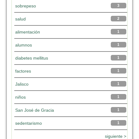
sobrepeso
3
salud
2
alimentación
1
alumnos
1
diabetes mellitus
1
factores
1
Jalisco
1
niños
1
San José de Gracia
1
sedentarismo
1
siguiente >