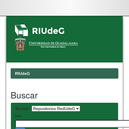
Skip
navigation
RIUdeG
Buscar
Buscar:
por