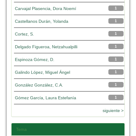
Carvajal Plasencia, Dora Noemí
1
Castellanos Durán, Yolanda
1
Cortez, S.
1
Delgado Figueroa, Netzahualpilli
1
Espinoza Gómez, D.
1
Galindo López, Miguel Ángel
1
González González, C.A.
1
Gómez García, Laura Estefanía
1
siguiente >
Tema