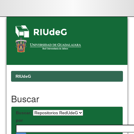
Skip
navigation
RIUdeG
Buscar
Buscar:
por