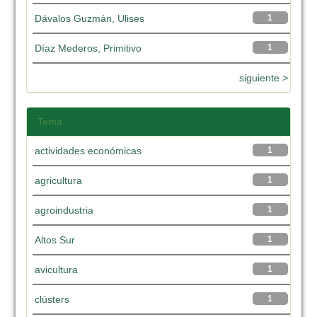
Dávalos Guzmán, Ulises
1
Díaz Mederos, Primitivo
1
siguiente >
Tema
actividades económicas
1
agricultura
1
agroindustria
1
Altos Sur
1
avicultura
1
clústers
1