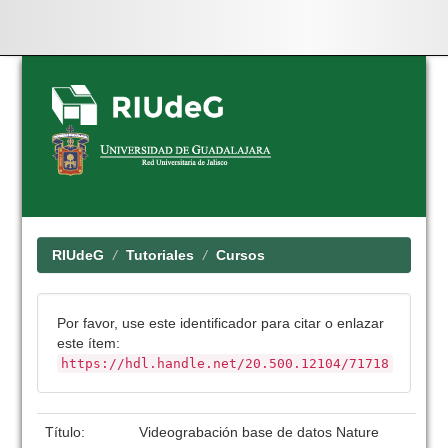
Skip
navigation
RIUdeG
Tutoriales
Cursos
Por favor, use este identificador para citar o enlazar
este ítem:
https://hdl.handle.net/20.500.12104/71718
Título:
Videograbación base de datos Nature