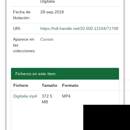
Digitalia
Fecha de
28-sep-2018
titulación:
URI:
https://hdl.handle.net/20.500.12104/71708
Aparece en
Cursos
las
colecciones:
Ficheros en este ítem:
Fichero
Tamaño
Formato
Digitalia.mp4
372.5
MP4
MB