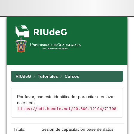
Skip
navigation
RIUdeG
Tutoriales
Cursos
Por favor, use este identificador para citar o enlazar
este ítem:
https://hdl.handle.net/20.500.12104/71708
Título:
Sesión de capacitación base de datos