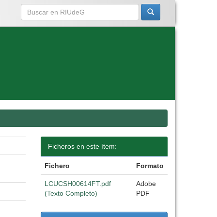
Ficheros en este ítem:
Fichero
Formato
LCUCSH00614FT.pdf
Adobe
(Texto Completo)
PDF