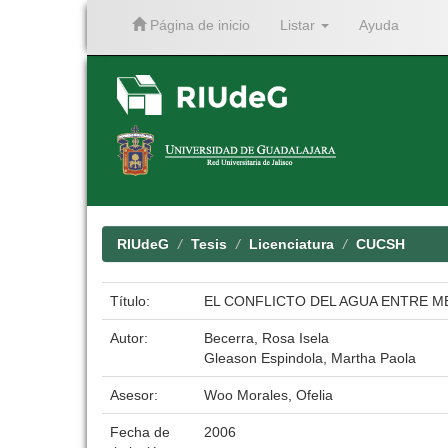
Página de inicio
Listar
Ayuda
Skip
navigation
RIUdeG
Tesis
Licenciatura
CUCSH
Título:
EL CONFLICTO DEL AGUA ENTRE MÉ
Autor:
Becerra, Rosa Isela
Gleason Espindola, Martha Paola
Asesor:
Woo Morales, Ofelia
Fecha de
2006