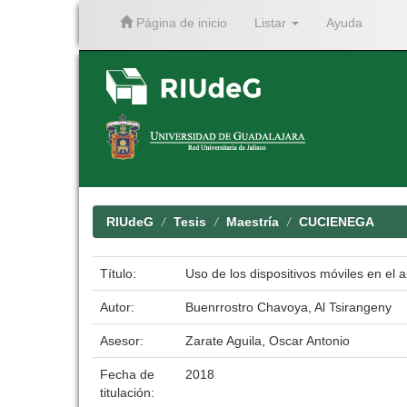
Página de inicio
Listar
Ayuda
Skip
navigation
RIUdeG
Tesis
Maestría
CUCIENEGA
Título:
Uso de los dispositivos móviles en el a
Autor:
Buenrrostro Chavoya, Al Tsirangeny
Asesor:
Zarate Aguila, Oscar Antonio
Fecha de
2018
titulación: