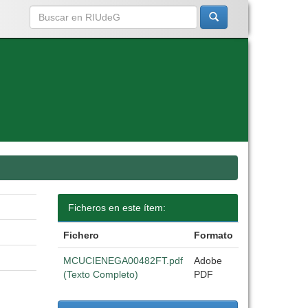
Ficheros en este ítem:
Fichero
Formato
MCUCIENEGA00482FT.pdf
Adobe
(Texto Completo)
PDF