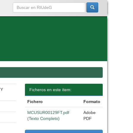
 Y
Ficheros en este ítem:
Fichero
Formato
MCUSUR00129FT.pdf
Adobe
(Texto Completo)
PDF