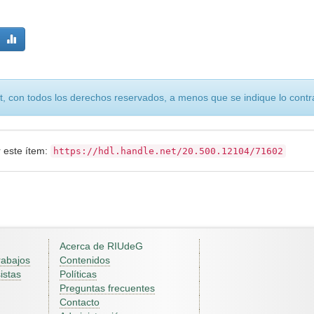
, con todos los derechos reservados, a menos que se indique lo contra
r este ítem:
https://hdl.handle.net/20.500.12104/71602
Acerca de RIUdeG
rabajos
Contenidos
istas
Políticas
Preguntas frecuentes
Contacto