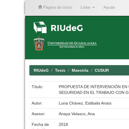
Página de inicio
Listar
Ayuda
Skip
navigation
RIUdeG
Tesis
Maestría
CUSUR
Título:
PROPUESTA DE INTERVENCIÓN EN 
SEGURIDAD EN EL TRABAJO CON GE
Autor:
Luna Chávez, Estibalis Anaís
Asesor:
Anaya Velasco, Ana
Fecha de
2018