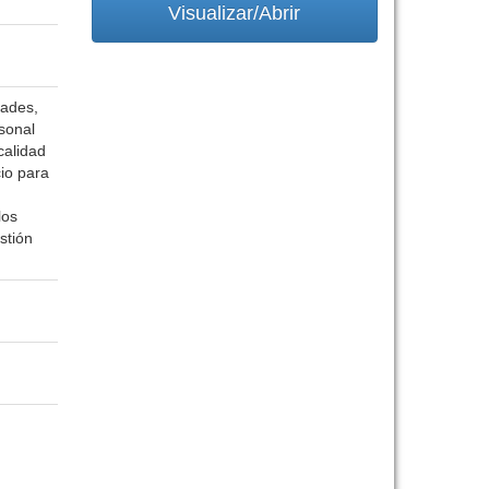
Visualizar/Abrir
dades,
rsonal
calidad
io para
los
stión