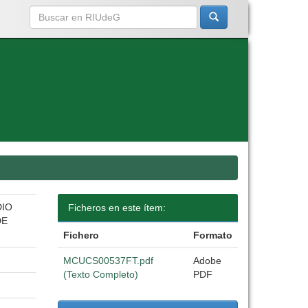
DIO
Ficheros en este ítem:
DE
Fichero
Formato
MCUCS00537FT.pdf
Adobe
(Texto Completo)
PDF