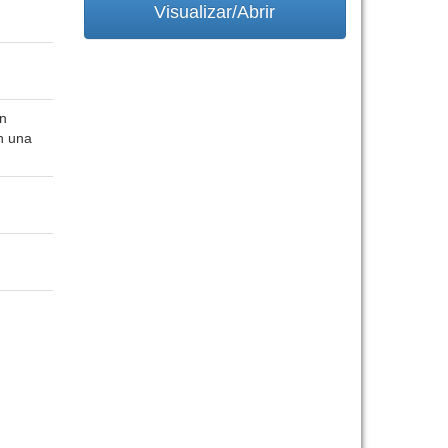
Visualizar/Abrir
ón
n una