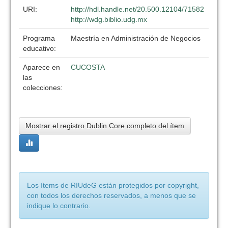
URI:
http://hdl.handle.net/20.500.12104/71582
http://wdg.biblio.udg.mx
Programa
Maestría en Administración de Negocios
educativo:
Aparece en
CUCOSTA
las
colecciones:
Mostrar el registro Dublin Core completo del ítem
Los ítems de RIUdeG están protegidos por copyright,
con todos los derechos reservados, a menos que se
indique lo contrario.