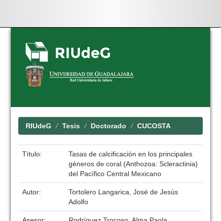
Skip
navigation
RIUdeG
Tesis
Doctorado
CUCOSTA
Título:
Tasas de calcificación en los principales
géneros de coral (Anthozoa: Scleractinia)
del Pacífico Central Mexicano
Autor:
Tortolero Langarica, José de Jesús
Adolfo
Asesor:
Rodríguez Trocoso, Alma Paola