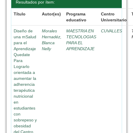
Resultados por ítem:
Título
Autor(es)
Programa
Centro
educativo
Universitario
Diseño de
Morales
MAESTRIA EN
CUVALLES
una mSalud
Hernadéz,
TECNOLOGIAS
para el
Blanca
PARA EL
Aprendizaje
Nelly
APRENDIZAJE
Quedate
Para
Lograrlo
orientada a
aumentar la
adherencia
terapéutica
nutricional
en
estudiantes
con
sobrepeso y
obesidad
del Centro