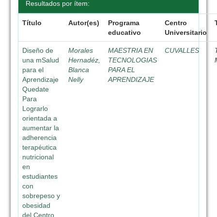
Resultados por ítem:
Título
Autor(es)
Programa
Centro
educativo
Universitario
Diseño de
Morales
MAESTRIA EN
CUVALLES
una mSalud
Hernadéz,
TECNOLOGIAS
para el
Blanca
PARA EL
Aprendizaje
Nelly
APRENDIZAJE
Quedate
Para
Lograrlo
orientada a
aumentar la
adherencia
terapéutica
nutricional
en
estudiantes
con
sobrepeso y
obesidad
del Centro