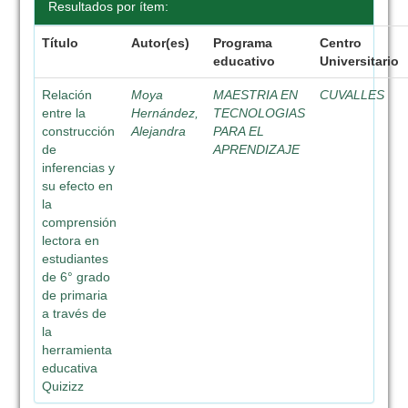
Resultados por ítem:
Título
Autor(es)
Programa
Centro
educativo
Universitario
Relación
Moya
MAESTRIA EN
CUVALLES
entre la
Hernández,
TECNOLOGIAS
construcción
Alejandra
PARA EL
de
APRENDIZAJE
inferencias y
su efecto en
la
comprensión
lectora en
estudiantes
de 6° grado
de primaria
a través de
la
herramienta
educativa
Quizizz