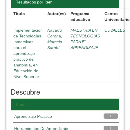
Resultados por ítem:
Título
Autor(es)
Programa
Centro
educativo
Universitario
Implementación
Navarro
MAESTRIA EN
CUVALLES
de Tecnologías
Corona,
TECNOLOGIAS
Inmersivas
Marcela
PARA EL
para el
Sarahí
APRENDIZAJE
aprendizaje
práctico de
anatomía, en
Educación de
Nivel Superior
Descubre
Tema
Aprendizaje Practico
1
Herramientas De Aprendizaje
1