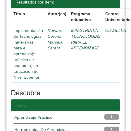
Resultados por ítem:
Título
Autor(es)
Programa
Centro
educativo
Universitario
Implementación
Navarro
MAESTRIA EN
CUVALLES
de Tecnologías
Corona,
TECNOLOGIAS
Inmersivas
Marcela
PARA EL
para el
Sarahí
APRENDIZAJE
aprendizaje
práctico de
anatomía, en
Educación de
Nivel Superior
Descubre
Tema
Aprendizaje Practico
1
Herramientas De Aprendizaje
1