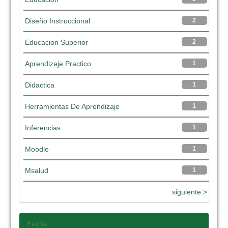
Diseño Instruccional
2
Educacion Superior
2
Aprendizaje Practico
1
Didactica
1
Herramientas De Aprendizaje
1
Inferencias
1
Moodle
1
Msalud
1
siguiente >
Fecha