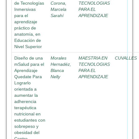
de Tecnologías
Corona,
TECNOLOGIAS
Inmersivas
Marcela
PARA EL
para el
Sarahí
APRENDIZAJE
aprendizaje
práctico de
anatomía, en
Educación de
Nivel Superior
Diseño de una
Morales
MAESTRIA EN
CUVALLES
mSalud para el
Hernadéz,
TECNOLOGIAS
Aprendizaje
Blanca
PARA EL
Quedate Para
Nelly
APRENDIZAJE
Lograrlo
orientada a
aumentar la
adherencia
terapéutica
nutricional en
estudiantes con
sobrepeso y
obesidad del
Centro