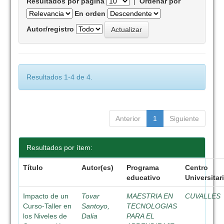
Resultados por página
|
Ordenar por
En orden
Autor/registro
Resultados 1-4 de 4.
Anterior
1
Siguiente
Resultados por ítem:
Título
Autor(es)
Programa
Centro
educativo
Universitar
Impacto de un
Tovar
MAESTRIA EN
CUVALLES
Curso-Taller en
Santoyo,
TECNOLOGIAS
los Niveles de
Dalia
PARA EL