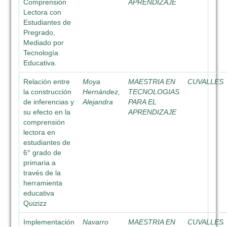
Comprensión
APRENDIZAJE
Lectora con
Estudiantes de
Pregrado,
Mediado por
Tecnología
Educativa.
Relación entre
Moya
MAESTRIA EN
CUVALLES
la construcción
Hernández,
TECNOLOGIAS
de inferencias y
Alejandra
PARA EL
su efecto en la
APRENDIZAJE
comprensión
lectora en
estudiantes de
6° grado de
primaria a
través de la
herramienta
educativa
Quizizz
Implementación
Navarro
MAESTRIA EN
CUVALLES