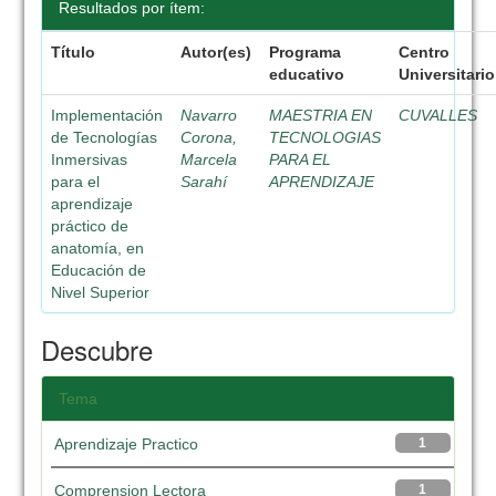
Resultados por ítem:
Título
Autor(es)
Programa
Centro
educativo
Universitario
Implementación
Navarro
MAESTRIA EN
CUVALLES
de Tecnologías
Corona,
TECNOLOGIAS
Inmersivas
Marcela
PARA EL
para el
Sarahí
APRENDIZAJE
aprendizaje
práctico de
anatomía, en
Educación de
Nivel Superior
Descubre
Tema
Aprendizaje Practico
1
Comprension Lectora
1