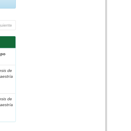
guiente
ipo
esis de
aestría
esis de
aestría