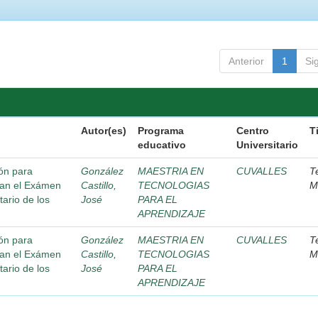
Anterior
1
Si
Autor(es)
Programa
Centro
T
educativo
Universitario
ón para
González
MAESTRIA EN
CUVALLES
T
tan el Exámen
Castillo,
TECNOLOGIAS
M
ario de los
José
PARA EL
APRENDIZAJE
ón para
González
MAESTRIA EN
CUVALLES
T
tan el Exámen
Castillo,
TECNOLOGIAS
M
ario de los
José
PARA EL
APRENDIZAJE