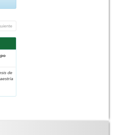
guiente
ipo
esis de
aestría