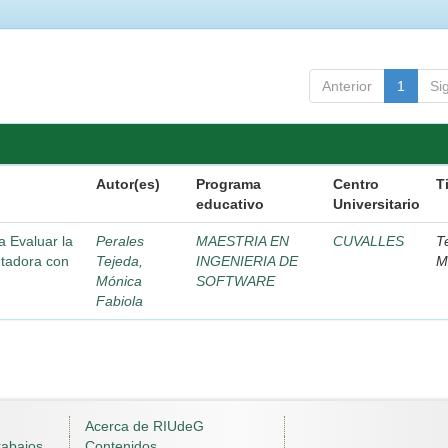
Anterior
1
Si
Autor(es)
Programa
Centro
T
educativo
Universitario
 Evaluar la
Perales
MAESTRIA EN
CUVALLES
T
utadora con
Tejeda,
INGENIERIA DE
M
Mónica
SOFTWARE
Fabiola
Acerca de RIUdeG
rabajos
Contenidos