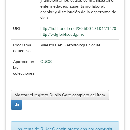
y ambiental, los cuales se manifiestan en
enfermedades, ausentismo laboral,
escolar y disminución de la esperanza de
vida.
URI:
http://hdl.handle.net/20.500.12104/71479
http://wdg.biblio.udg.mx
Programa
Maestría en Gerontología Social
educativo:
Aparece en
CUCS
las
colecciones:
Mostrar el registro Dublin Core completo del ítem
Los ítems de RIUdeG están protegidos por copyright,