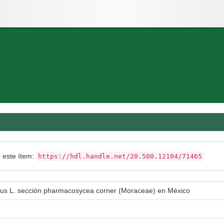
r este ítem:
https://hdl.handle.net/20.500.12104/71465
ficus L. sección pharmacosycea corner (Moraceae) en México