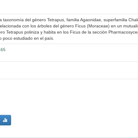
 taxonomía del género Tetrapus, familia Agaonidae, superfamilia Chalc
lacionada con los árboles del género Ficus (Moraceae) en un mutualis
ero Tetrapus poliniza y habita en los Ficus de la sección Pharmacosyc
o poco estudiado en el país.
465