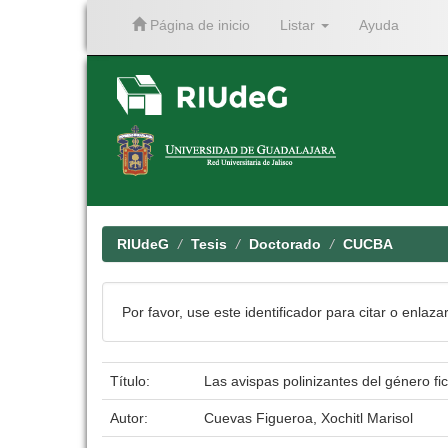
Página de inicio
Listar
Ayuda
Skip
navigation
RIUdeG
Tesis
Doctorado
CUCBA
Por favor, use este identificador para citar o enlaza
Título:
Las avispas polinizantes del género 
Autor:
Cuevas Figueroa, Xochitl Marisol