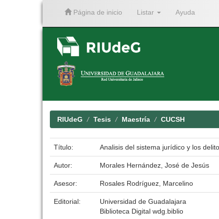
Página de inicio
Listar
Ayuda
Skip
navigation
RIUdeG
Tesis
Maestría
CUCSH
Título:
Analisis del sistema jurídico y los del
Autor:
Morales Hernández, José de Jesús
Asesor:
Rosales Rodríguez, Marcelino
Editorial:
Universidad de Guadalajara
Biblioteca Digital wdg.biblio