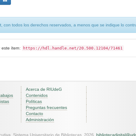
, con todos los derechos reservados, a menos que se indique lo contra
r este ítem:
https://hdl.handle.net/20.500.12104/71461
Acerca de RIUdeG
rabajos
Contenidos
istas
Políticas
Preguntas frecuentes
Contacto
Administración
utiva. Sistema Universitario de Bibliotecas. 2026.
bibliotecadigital@u