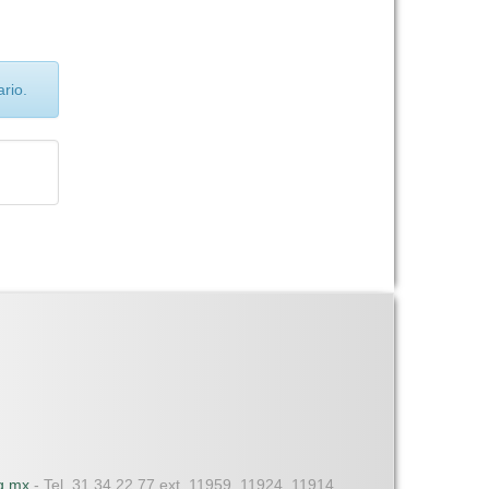
rio.
dg.mx
- Tel. 31 34 22 77 ext. 11959, 11924, 11914