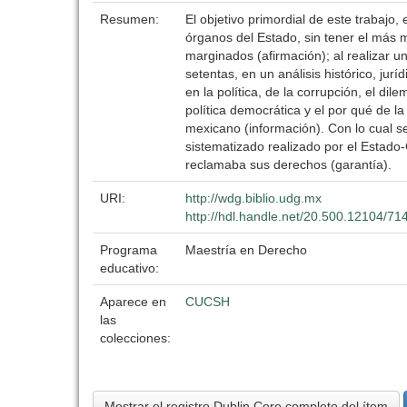
Resumen:
El objetivo primordial de este trabajo
órganos del Estado, sin tener el más m
marginados (afirmación); al realizar u
setentas, en un análisis histórico, jurí
en la política, de la corrupción, el dile
política democrática y el por qué de la
mexicano (información). Con lo cual se
sistematizado realizado por el Estado-
reclamaba sus derechos (garantía).
URI:
http://wdg.biblio.udg.mx
http://hdl.handle.net/20.500.12104/71
Programa
Maestría en Derecho
educativo:
Aparece en
CUCSH
las
colecciones:
Mostrar el registro Dublin Core completo del ítem