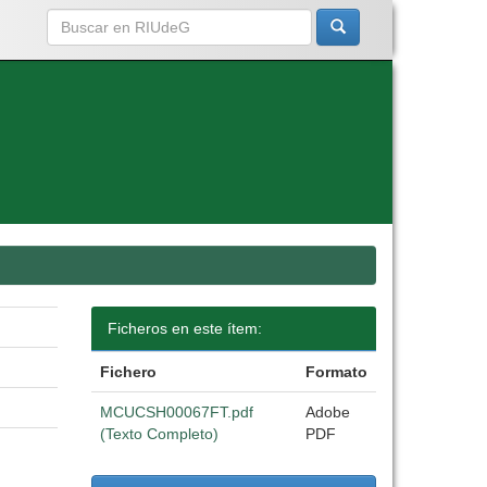
Ficheros en este ítem:
Fichero
Formato
MCUCSH00067FT.pdf
Adobe
(Texto Completo)
PDF