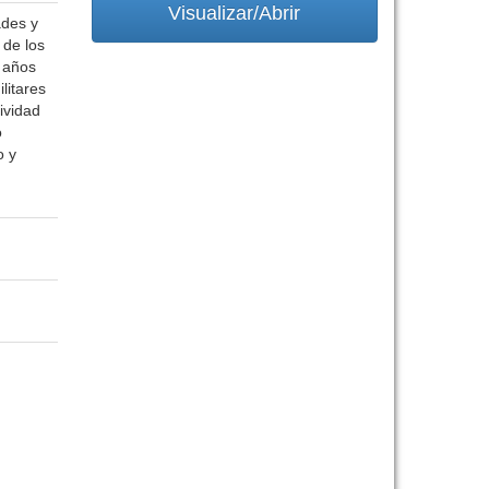
Visualizar/Abrir
ades y
 de los
s años
ilitares
tividad
o
o y