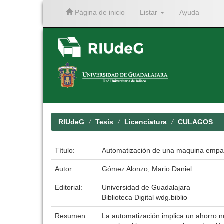
Página de inicio
Listar
Ayuda
Skip
navigation
RIUdeG
Tesis
Licenciatura
CULAGOS
Título:
Automatización de una maquina emp
Autor:
Gómez Alonzo, Mario Daniel
Editorial:
Universidad de Guadalajara
Biblioteca Digital wdg.biblio
Resumen:
La automatización implica un ahorro n