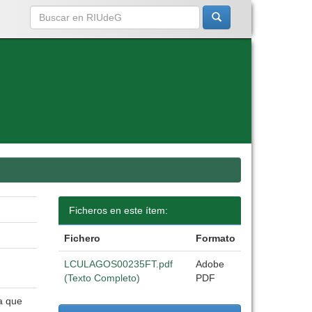
Ficheros en este ítem:
Fichero
Formato
LCULAGOS00235FT.pdf
Adobe
(Texto Completo)
PDF
a que