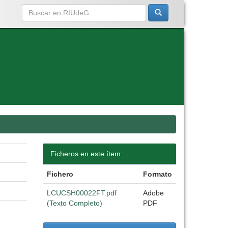
Ficheros en este ítem:
Fichero
Formato
LCUCSH00022FT.pdf
Adobe
(Texto Completo)
PDF