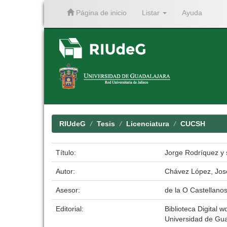
Página de inicio
Listar
Ayuda
Skip
navigation
RIUdeG
Tesis
Licenciatura
CUCSH
Título:
Jorge Rodríquez y s
Autor:
Chávez López, Jos
Asesor:
de la O Castellano
Editorial:
Biblioteca Digital w
Universidad de Gua