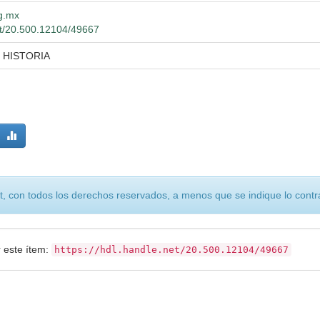
dg.mx
net/20.500.12104/49667
 HISTORIA
, con todos los derechos reservados, a menos que se indique lo contra
r este ítem:
https://hdl.handle.net/20.500.12104/49667